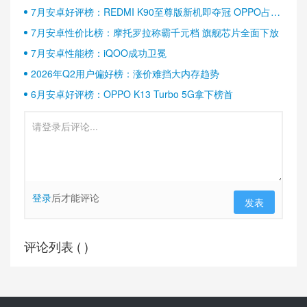
7月安卓好评榜：REDMI K90至尊版新机即夺冠 OPPO占据
半壁江山
7月安卓性价比榜：摩托罗拉称霸千元档 旗舰芯片全面下放
7月安卓性能榜：iQOO成功卫冕
2026年Q2用户偏好榜：涨价难挡大内存趋势
6月安卓好评榜：OPPO K13 Turbo 5G拿下榜首
登录
后才能评论
发表
评论列表 (
)