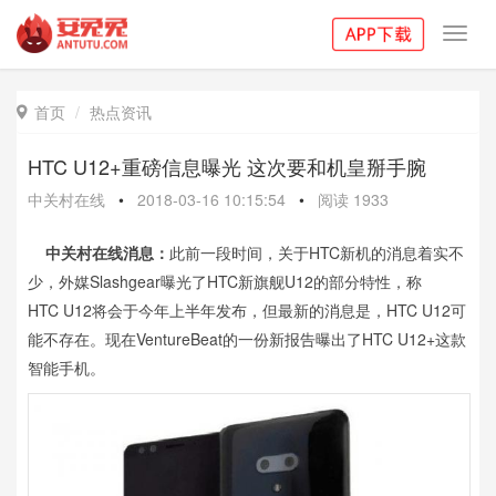
Toggl
navig
首页
热点资讯

HTC U12+重磅信息曝光 这次要和机皇掰手腕
中关村在线
•
2018-03-16 10:15:54
•
阅读
1933
中关村在线消息：
此前一段时间，关于HTC新机的消息着实不
少，外媒Slashgear曝光了HTC新旗舰U12的部分特性，称
HTC U12将会于今年上半年发布，但最新的消息是，HTC U12可
能不存在。现在VentureBeat的一份新报告曝出了HTC U12+这款
智能手机。