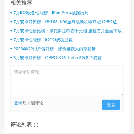
相关推荐
7月iOS设备性能榜：iPad Pro 4被踢出局
7月安卓好评榜：REDMI K90至尊版新机即夺冠 OPPO占据
半壁江山
7月安卓性价比榜：摩托罗拉称霸千元档 旗舰芯片全面下放
7月安卓性能榜：iQOO成功卫冕
2026年Q2用户偏好榜：涨价难挡大内存趋势
6月安卓好评榜：OPPO K13 Turbo 5G拿下榜首
登录
后才能评论
发表
评论列表 (
)