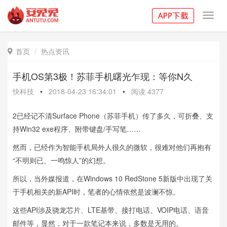
Toggl
navig
首页
热点资讯

手机OS第3极！苏菲手机曙光乍现：等你N久
快科技
•
2018-04-23 16:34:01
•
阅读
4377
2已经记不清Surface Phone（苏菲手机）传了多久，可折叠、支
持Win32 exe程序、附带键盘/手写笔……
然而，已经作为智能手机局外人很久的微软，很难对他们再抱有
“不明则已、一鸣惊人”的幻想。
所以，当外媒报道，在Windows 10 RedStone 5新版中出现了关
于手机相关的新API时，笔者的心情依然是波澜不惊。
这些API涉及骁龙芯片、LTE基带、接打电话、VOIP电话、语音
邮件等，显然，对于一款笔记本来说，多数是无用的。