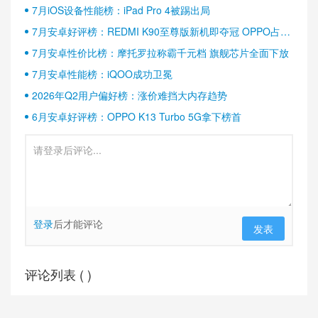
7月iOS设备性能榜：iPad Pro 4被踢出局
7月安卓好评榜：REDMI K90至尊版新机即夺冠 OPPO占据
半壁江山
7月安卓性价比榜：摩托罗拉称霸千元档 旗舰芯片全面下放
7月安卓性能榜：iQOO成功卫冕
2026年Q2用户偏好榜：涨价难挡大内存趋势
6月安卓好评榜：OPPO K13 Turbo 5G拿下榜首
登录
后才能评论
发表
评论列表 (
)