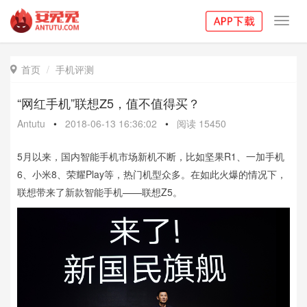
Toggl
navig
首页
手机评测

“网红手机”联想Z5，值不值得买？
Antutu
•
2018-06-13 16:36:02
•
阅读
15450
5月以来，国内智能手机市场新机不断，比如坚果R1、一加手机
6、小米8、荣耀Play等，热门机型众多。在如此火爆的情况下，
联想带来了新款智能手机——联想Z5。