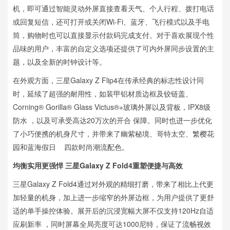
机，即可通过智能灵动外屏直接查看天气、个人行程、拨打电话
或回复短信，还可打开或关闭Wi-Fi、蓝牙、飞行模式以及手电
筒，购物时也可以直接显示付款码完成支付。对于喜欢展现个性
品味的用户，丰富的自定义选项还提供了可内外屏同步设置的主
题，以及全新的时钟设计等。
在外观方面，三星Galaxy Z Flip4在传承经典的标志性设计同
时，延续了超强的耐用性，如装甲铝材质边框及铰链盖、
Corning® Gorilla® Glass Victus®+玻璃外屏以及背板，IPX8级
防水 ，以及可承受高达20万次的开合 保障。同时也进一步优化
了小巧便携的机身尺寸，并带来了幽紫秘境、哥特太空、繁樱花
园和蓝海假日 四款时尚潮流配色。
均衡实用更强悍 三星Galaxy Z Fold4重塑便捷与高效
三星Galaxy Z Fold4通过对外观的精细打磨，带来了相比上代更
加轻量的机身，加上进一步缩窄的外屏边框，为用户提供了更舒
适的单手操控体验。展开后的沉浸宽幅大屏不仅支持120Hz自适
应刷新率 ，同时屏幕全局亮度可达1000尼特，保证了流畅视效