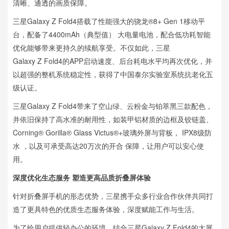
清晰、通透的画质保障。
三星Galaxy Z Fold4搭载了性能强大的骁龙®8+ Gen 1移动平
台，配备了4400mAh（典型值） 大电量电池，配合低功耗智能
优化能够带来更持久的续航享受。不仅如此，三星
Galaxy Z Fold4的APP启动速度、后台耗电水平均再次优化，并
以超强的整机系统稳定性，获得了中国泰尔实验室系统抗老化五
级认证。
三星Galaxy Z Fold4带来了空山绿、云粉金与铂萃黑三款配色，
并依旧保持了高水准的耐用性，如装甲铝材质的边框及铰链盖、
Corning® Gorilla® Glass Victus®+玻璃外屏与背板， IPX8级防
水 ，以及可承受高达20万次的开合 保障，让用户可以安心使
用。
深度优化生态服务 塑造更高品质折叠屏体验
针对折叠屏手机的形态优势，三星携手众多行业合作伙伴共同打
造了更具特色的优质生态服务体验，深度赋能工作与生活。
为了给用户提供轻办公的环境，结合三星Galaxy Z Fold4的大屏