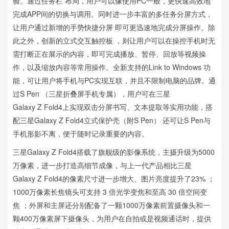
验。通过任务栏 布局，用户可以像使用PC一般，更快速高效地
完成APP间的切换与调用。同时进一步丰富的多任务分屏方式，
让用户通过新增的手势快捷分屏 即可更迅速地完成分屏操作。除
此之外，创新的立式交互触控板 ，则让用户可以在操控手机时无
需打断正在展示的内容，即可完成播放、暂停、回放等视频操
作，以及缩放内容等常用操作。全新支持的Link to Windows 功
能，可让用户将手机与PC实现互联，并且不限制电脑的品牌。通
过S Pen （三星折叠屏手机专属），用户可在三星
Galaxy Z Fold4上实现双击分屏书写、文本提取等实用功能，搭
配三星Galaxy Z Fold4立式保护壳（附S Pen） 还可让S Pen与
手机形影不离，便于随时记录重要的内容。
三星Galaxy Z Fold4搭载了旗舰级的影像系统，主摄升级为5000
万像素，进一步打造高细节成像，与上一代产品相比三星
Galaxy Z Fold4的像素尺寸进一步增大、图片亮度提升了23% ；
1000万像素长焦镜头可支持 3 倍光学变焦和至高 30 倍空间变
焦 ；外屏和主屏还分别配备了一颗1000万像素前置摄像头和一
颗400万像素屏下摄像头，为用户在自拍或是视频通话时，提供