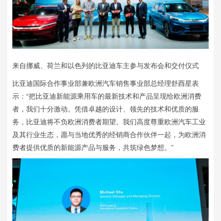
来自挪威、荷兰和以色列的比亚迪车主参与发布会和交付仪式
比亚迪国际合作事业部兼欧洲汽车销售事业部总经理舒酉星表
示：“把比亚迪新能源乘用车的最新技术和产品呈现给欧洲消费
者，我们十分激动。凭借卓越的设计、领先的技术和优质的服
务，比亚迪将不负欧洲消费者期望。我们高度尊重欧洲汽车工业
及其行业生态，愿与当地优秀的经销商合作伙伴一起，为欧洲消
费者提供优质的新能源产品与服务，共筑绿色梦想。”