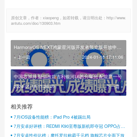
原创文章，作者：xiaopeng，如若转载，请注明出处：http://www.
antutu.com/doc/130903.htm
HarmonyOS NEXT鸿蒙星河版开发者预览版开放申请
将于第四季度商用
« 上一篇
2024-01-18 17:11:06
中国芯加持 疑似改款吉利银河L6跑分曝光 配龍鷹一号
2024-01-18 17:26:09
下一篇 »
相关推荐
7月iOS设备性能榜：iPad Pro 4被踢出局
7月安卓好评榜：REDMI K90至尊版新机即夺冠 OPPO占据
半壁江山
7月安卓性价比榜：摩托罗拉称霸千元档 旗舰芯片全面下放