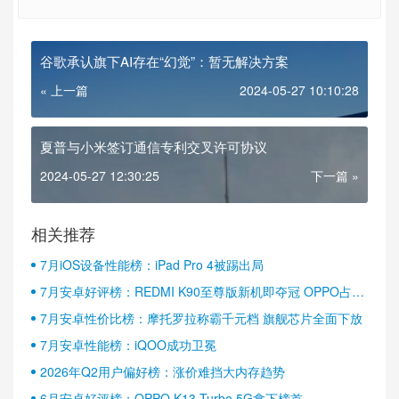
谷歌承认旗下AI存在“幻觉”：暂无解决方案
« 上一篇
2024-05-27 10:10:28
夏普与小米签订通信专利交叉许可协议
2024-05-27 12:30:25
下一篇 »
相关推荐
7月iOS设备性能榜：iPad Pro 4被踢出局
7月安卓好评榜：REDMI K90至尊版新机即夺冠 OPPO占据
半壁江山
7月安卓性价比榜：摩托罗拉称霸千元档 旗舰芯片全面下放
7月安卓性能榜：iQOO成功卫冕
2026年Q2用户偏好榜：涨价难挡大内存趋势
6月安卓好评榜：OPPO K13 Turbo 5G拿下榜首