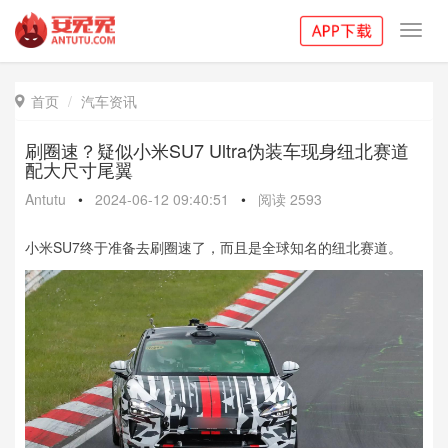
Toggl
navig
首页
汽车资讯

刷圈速？疑似小米SU7 Ultra伪装车现身纽北赛道
配大尺寸尾翼
Antutu
•
2024-06-12 09:40:51
•
阅读
2593
小米SU7终于准备去刷圈速了，而且是全球知名的纽北赛道。