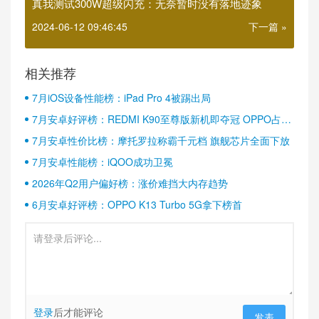
真我测试300W超级闪充：无奈暂时没有落地迹象
2024-06-12 09:46:45
下一篇 »
相关推荐
7月iOS设备性能榜：iPad Pro 4被踢出局
7月安卓好评榜：REDMI K90至尊版新机即夺冠 OPPO占据
半壁江山
7月安卓性价比榜：摩托罗拉称霸千元档 旗舰芯片全面下放
7月安卓性能榜：iQOO成功卫冕
2026年Q2用户偏好榜：涨价难挡大内存趋势
6月安卓好评榜：OPPO K13 Turbo 5G拿下榜首
登录
后才能评论
发表