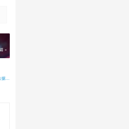
篇 »
占据半