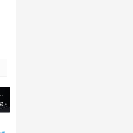
算
篇 »
占据半