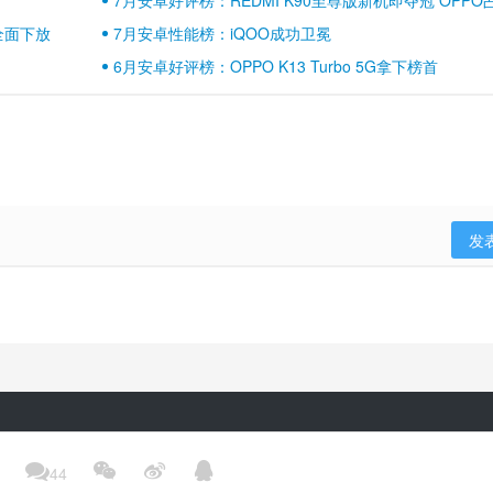
壁江山
全面下放
7月安卓性能榜：iQOO成功卫冕
6月安卓好评榜：OPPO K13 Turbo 5G拿下榜首
发
隐私政策
用户协议
登录政策
京ICP备17041489号-2




44