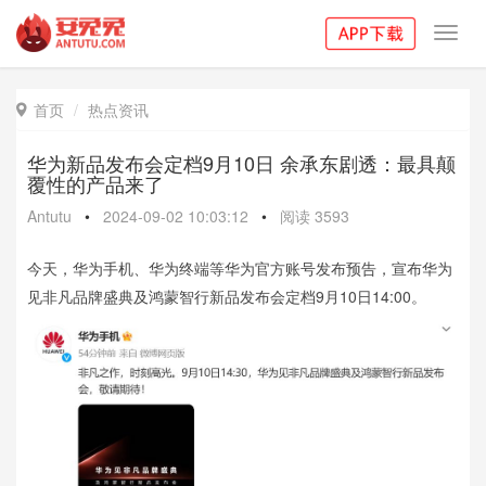
Toggl
navig
首页
热点资讯

华为新品发布会定档9月10日 余承东剧透：最具颠
覆性的产品来了
Antutu
•
2024-09-02 10:03:12
•
阅读
3593
今天，华为手机、华为终端等华为官方账号发布预告，宣布华为
见非凡品牌盛典及鸿蒙智行新品发布会定档9月10日14:00。