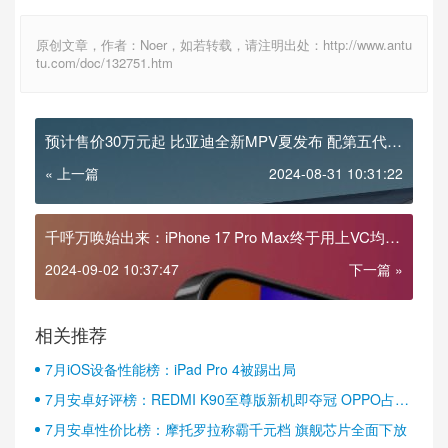
原创文章，作者：Noer，如若转载，请注明出处：http://www.antu
tu.com/doc/132751.htm
预计售价30万元起 比亚迪全新MPV夏发布 配第五代
DM系统
« 上一篇
2024-08-31 10:31:22
千呼万唤始出来：iPhone 17 Pro Max终于用上VC均热
板
2024-09-02 10:37:47
下一篇 »
相关推荐
7月iOS设备性能榜：iPad Pro 4被踢出局
7月安卓好评榜：REDMI K90至尊版新机即夺冠 OPPO占据
半壁江山
7月安卓性价比榜：摩托罗拉称霸千元档 旗舰芯片全面下放