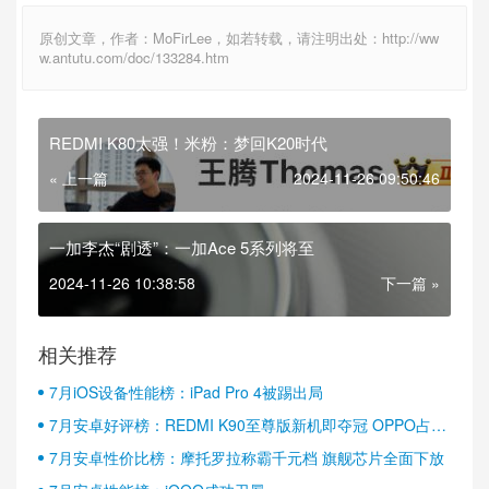
原创文章，作者：MoFirLee，如若转载，请注明出处：http://ww
w.antutu.com/doc/133284.htm
REDMI K80太强！米粉：梦回K20时代
« 上一篇
2024-11-26 09:50:46
一加李杰“剧透”：一加Ace 5系列将至
2024-11-26 10:38:58
下一篇 »
相关推荐
7月iOS设备性能榜：iPad Pro 4被踢出局
7月安卓好评榜：REDMI K90至尊版新机即夺冠 OPPO占据
半壁江山
7月安卓性价比榜：摩托罗拉称霸千元档 旗舰芯片全面下放