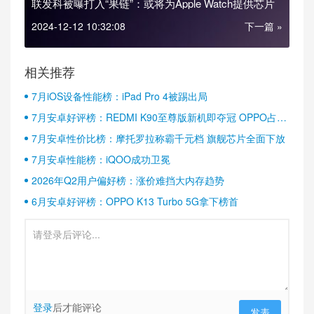
联发科被曝打入“果链”：或将为Apple Watch提供芯片
2024-12-12 10:32:08
下一篇 »
相关推荐
7月iOS设备性能榜：iPad Pro 4被踢出局
7月安卓好评榜：REDMI K90至尊版新机即夺冠 OPPO占据
半壁江山
7月安卓性价比榜：摩托罗拉称霸千元档 旗舰芯片全面下放
7月安卓性能榜：iQOO成功卫冕
2026年Q2用户偏好榜：涨价难挡大内存趋势
6月安卓好评榜：OPPO K13 Turbo 5G拿下榜首
登录
后才能评论
发表