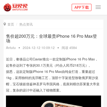
Toggl
navig
首页
热点资讯

售价超200万元：全球最贵iPhone 16 Pro Max登
场
Antutu
•
2024-12-12 10:09:12
•
阅读
4584
近日，奢侈品公司Caviar推出一款定制版iPhone 16 Pro Max，
起售价达到了夸张的30.1万美元（约合人民币218万元）。
据悉，这款定制版iPhone 16 Pro Max由纯金打造，重量超过
1kg，采用独特的浅浮雕工艺，顶部十字架造型致敬俄罗斯沙皇
帽，宝石镶嵌借鉴神圣罗马帝国风格，底座则模仿苏莱曼大帝皇
冠，复杂的设计中还融入了植物图案。