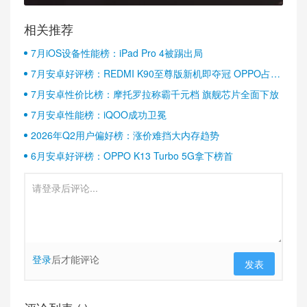
相关推荐
7月iOS设备性能榜：iPad Pro 4被踢出局
7月安卓好评榜：REDMI K90至尊版新机即夺冠 OPPO占据
半壁江山
7月安卓性价比榜：摩托罗拉称霸千元档 旗舰芯片全面下放
7月安卓性能榜：iQOO成功卫冕
2026年Q2用户偏好榜：涨价难挡大内存趋势
6月安卓好评榜：OPPO K13 Turbo 5G拿下榜首
登录
后才能评论
发表