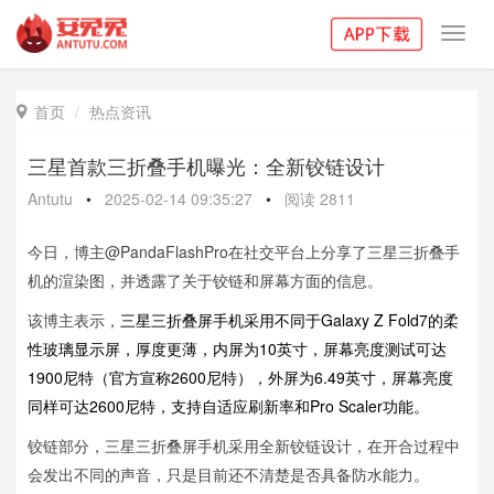
Toggl
navig
首页
热点资讯

三星首款三折叠手机曝光：全新铰链设计
Antutu
•
2025-02-14 09:35:27
•
阅读
2811
今日，博主@PandaFlashPro在社交平台上分享了三星三折叠手
机的渲染图，并透露了关于铰链和屏幕方面的信息。
该博主表示，
三星三折叠屏手机采用不同于Galaxy Z Fold7的柔
性玻璃显示屏，厚度更薄，内屏为10英寸，屏幕亮度测试可达
1900尼特（官方宣称2600尼特），外屏为6.49英寸，屏幕亮度
同样可达2600尼特，支持自适应刷新率和Pro Scaler功能。
铰链部分，三星三折叠屏手机采用全新铰链设计，在开合过程中
会发出不同的声音，只是目前还不清楚是否具备防水能力。