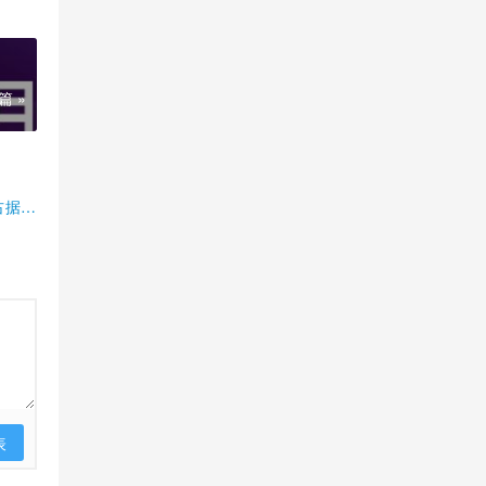
篇 »
占据半
表