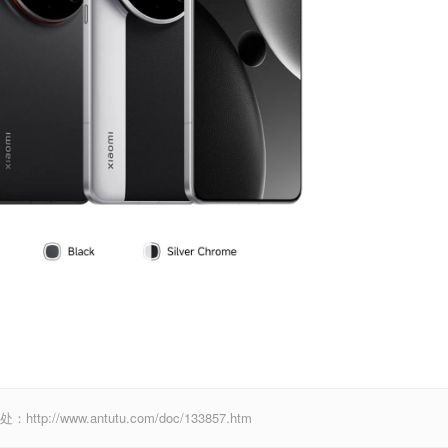
//www.antutu.com/doc/133857.htm