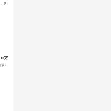
n，但
00万
”轻