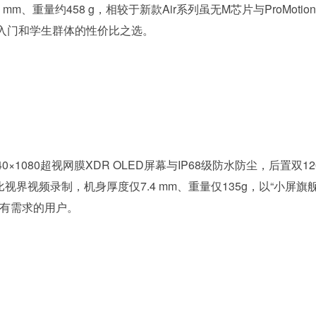
 mm、重量约458 g，相较于新款Air系列虽无M芯片与ProMotio
入门和学生群体的性价比之选。
寸2340×1080超视网膜XDR OLED屏幕与IP68级防水防尘，后置双12
界视频录制，机身厚度仅7.4 mm、重量仅135g，以“小屏旗舰
照有需求的用户。