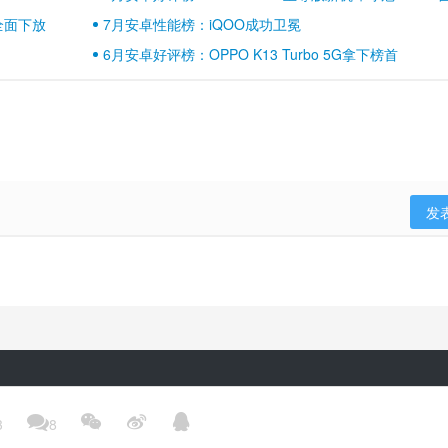
壁江山
全面下放
7月安卓性能榜：iQOO成功卫冕
6月安卓好评榜：OPPO K13 Turbo 5G拿下榜首
发
隐私政策
用户协议
登录政策
京ICP备17041489号-2




3
8