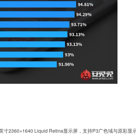
9英寸2360×1640 Liquid Retina显示屏，支持P3广色域与原彩显