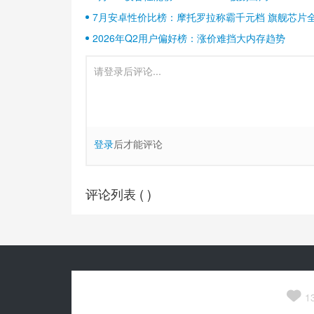
7月安卓性价比榜：摩托罗拉称霸千元档 旗舰芯片
2026年Q2用户偏好榜：涨价难挡大内存趋势
登录
后才能评论
评论列表 (
)
Copyright© 2010-
2026
安兔兔 ALL Rights Reserved.
关于我们

京公网安备 11010502054377号
1