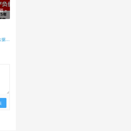
篇 »
占据半
表