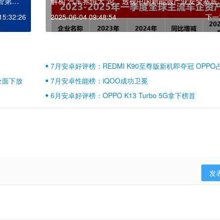
接管第三
解构“汽车界恒大”论，透视中国新能源产业安全基底
15:32:26
2025-06-04 09:48:54
下一
7月安卓好评榜：REDMI K90至尊版新机即夺冠 OPPO
壁江山
全面下放
7月安卓性能榜：iQOO成功卫冕
6月安卓好评榜：OPPO K13 Turbo 5G拿下榜首
发