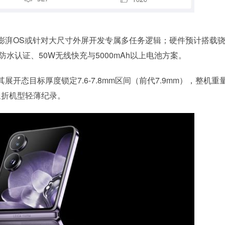
澎湃OS或针对大尺寸外屏开发专属多任务逻辑；硬件预计搭载骁
防水认证、50W无线快充与5000mAh以上电池方案。
开态目标厚度锁定7.6-7.8mm区间（前代7.9mm），整机重
新竖折机型轻薄纪录。