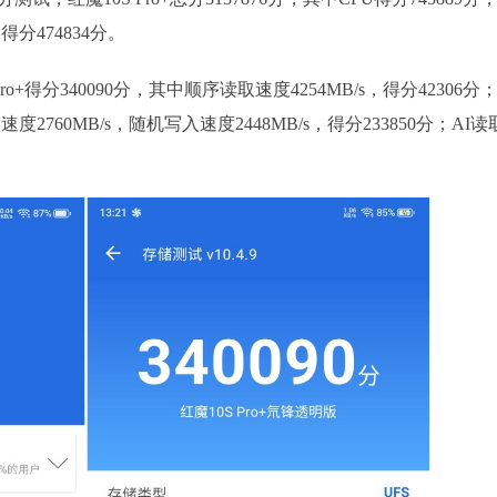
X得分474834分。
+得分340090分，其中顺序读取速度4254MB/s，得分42306分
速度2760MB/s，随机写入速度2448MB/s，得分233850分；AI读