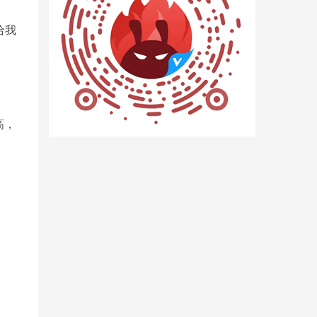
给我
高，