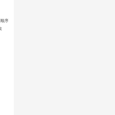
；顺序
取