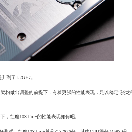
升到了1.2GHz。
器架构做出调整的前提下，有着更强的性能表现，足以稳定“骁龙
，红魔10S Pro+的性能表现如何吧。
试，红魔10S Pro+总分3137876分，其中CPU得分745889分