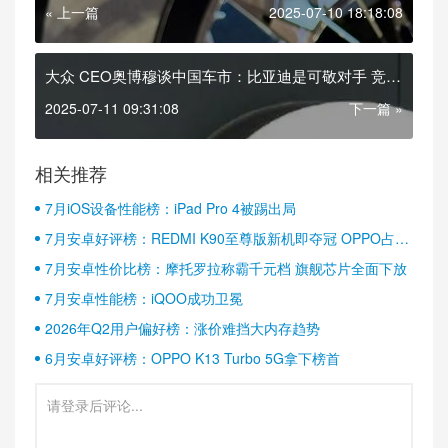
« 上一篇
2025-07-10 18:18:08
大众 CEO奥博穆谈中国车市：比亚迪是可敬对手 竞争
倒逼技术升级
2025-07-11 09:31:08
下一篇 »
相关推荐
7月iOS设备性能榜：iPad Pro 4被踢出局
7月安卓好评榜：REDMI K90至尊版新机即夺冠 OPPO占据
半壁江山
7月安卓性价比榜：摩托罗拉称霸千元档 旗舰芯片全面下放
7月安卓性能榜：iQOO成功卫冕
2026年Q2用户偏好榜：涨价难挡大内存趋势
6月安卓好评榜：OPPO K13 Turbo 5G拿下榜首