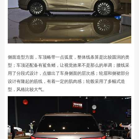
侧面造型方面，车顶略带一点弧度，整体线条算是比较圆润的类
型；车顶还配备有鲨鱼鳍，让视觉效果不是那么的单调；腰线采
用了分段式设计，点缀出了车身侧面的层次感；轮眉和侧裙部分
设计有隆起的筋线，有着一定的肌肉感；轮毂采用了多幅式造
型，风格比较大气。