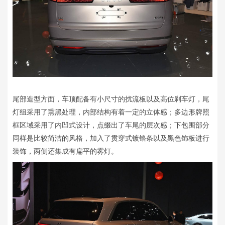
尾部造型方面，车顶配备有小尺寸的扰流板以及高位刹车灯，尾
灯组采用了熏黑处理，内部结构有着一定的立体感；多边形牌照
框区域采用了内凹式设计，点缀出了车尾的层次感；下包围部分
同样是比较简洁的风格，加入了贯穿式镀铬条以及黑色饰板进行
装饰，两侧还集成有扁平的雾灯。