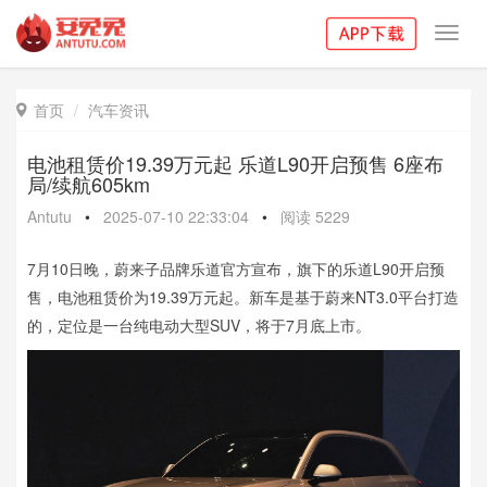
Toggl
navig
首页
汽车资讯

电池租赁价19.39万元起 乐道L90开启预售 6座布
局/续航605km
Antutu
•
2025-07-10 22:33:04
•
阅读
5229
7月10日晚，蔚来子品牌乐道官方宣布，旗下的乐道L90开启预
售，电池租赁价为19.39万元起。新车是基于蔚来NT3.0平台打造
的，定位是一台纯电动大型SUV，将于7月底上市。