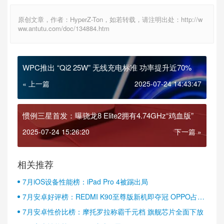
原创文章，作者：HyperZ-Ton，如若转载，请注明出处：http://w
ww.antutu.com/doc/134884.htm
WPC推出 “Qi2 25W” 无线充电标准 功率提升近70%
« 上一篇
2025-07-24 14:43:47
惯例三星首发：曝骁龙8 Elite2拥有4.74GHz“鸡血版”
2025-07-24 15:26:20
下一篇 »
相关推荐
7月iOS设备性能榜：iPad Pro 4被踢出局
7月安卓好评榜：REDMI K90至尊版新机即夺冠 OPPO占据
半壁江山
7月安卓性价比榜：摩托罗拉称霸千元档 旗舰芯片全面下放