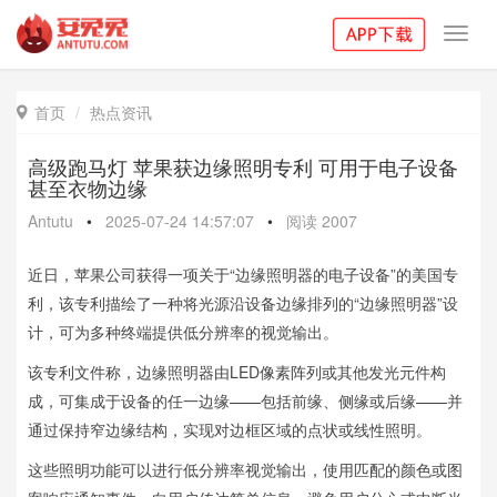
Toggl
navig
首页
热点资讯

高级跑马灯 苹果获边缘照明专利 可用于电子设备
甚至衣物边缘
Antutu
•
2025-07-24 14:57:07
•
阅读
2007
近日，苹果公司获得一项关于“边缘照明器的电子设备”的美国专
利，该专利描绘了一种将光源沿设备边缘排列的“边缘照明器”设
计，可为多种终端提供低分辨率的视觉输出。
该专利文件称，边缘照明器由LED像素阵列或其他发光元件构
成，可集成于设备的任一边缘——包括前缘、侧缘或后缘——并
通过保持窄边缘结构，实现对边框区域的点状或线性照明。
这些照明功能可以进行低分辨率视觉输出，使用匹配的颜色或图