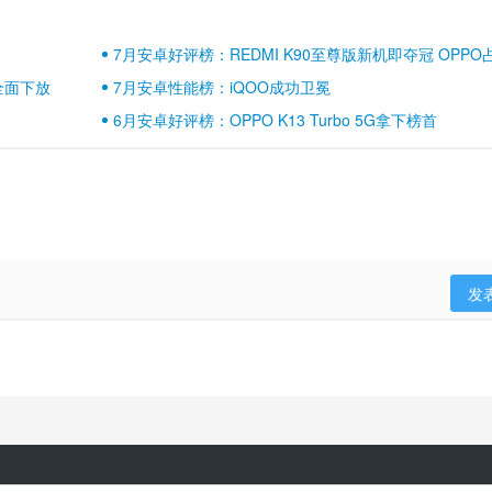
7月安卓好评榜：REDMI K90至尊版新机即夺冠 OPPO
壁江山
全面下放
7月安卓性能榜：iQOO成功卫冕
6月安卓好评榜：OPPO K13 Turbo 5G拿下榜首
发