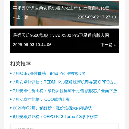
苹果要求供应商切换机器人化生产 供应链自动化进入
加速期
« 上一篇
2025-09-02 17:27:10
最强天玑9500旗舰！vivo X300 Pro卫星通信版入网
2025-09-03 10:44:06
下一篇 »
相关推荐
7月iOS设备性能榜：iPad Pro 4被踢出局
7月安卓好评榜：REDMI K90至尊版新机即夺冠 OPPO占据
半壁江山
7月安卓性价比榜：摩托罗拉称霸千元档 旗舰芯片全面下放
7月安卓性能榜：iQOO成功卫冕
2026年Q2用户偏好榜：涨价难挡大内存趋势
6月安卓好评榜：OPPO K13 Turbo 5G拿下榜首