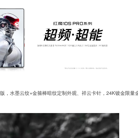
藏版，水墨云纹+金箍棒暗纹定制外观、祥云卡针，24K镀金限量