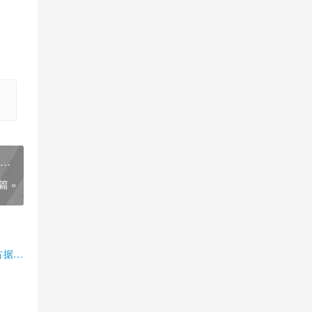
更真
篇 »
占据半