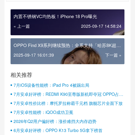
内置不锈钢VC均热板！iPhone 18 Pro曝光
« 上一篇
2025-09-17 14:58:24
OPPO Find X9系列继续预热：全系支持「哈苏8K超清
照片」功能
2025-09-17 16:01:39
下一篇 »
相关推荐
7月iOS设备性能榜：iPad Pro 4被踢出局
7月安卓好评榜：REDMI K90至尊版新机即夺冠 OPPO占据
半壁江山
7月安卓性价比榜：摩托罗拉称霸千元档 旗舰芯片全面下放
7月安卓性能榜：iQOO成功卫冕
2026年Q2用户偏好榜：涨价难挡大内存趋势
6月安卓好评榜：OPPO K13 Turbo 5G拿下榜首