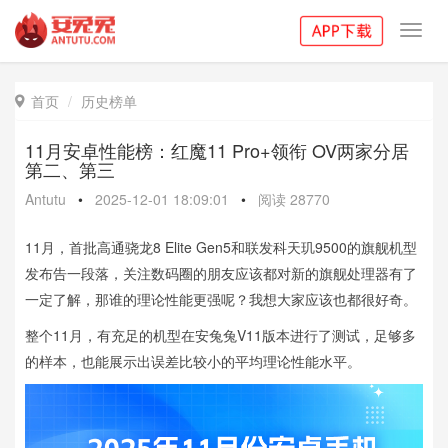
Toggl
navig
首页
历史榜单

11月安卓性能榜：红魔11 Pro+领衔 OV两家分居
第二、第三
Antutu
•
2025-12-01 18:09:01
•
阅读
28770
11月，首批高通骁龙8 Elite Gen5和联发科天玑9500的旗舰机型
发布告一段落，关注数码圈的朋友应该都对新的旗舰处理器有了
一定了解，那谁的理论性能更强呢？我想大家应该也都很好奇。
整个11月，有充足的机型在安兔兔V11版本进行了测试，足够多
的样本，也能展示出误差比较小的平均理论性能水平。