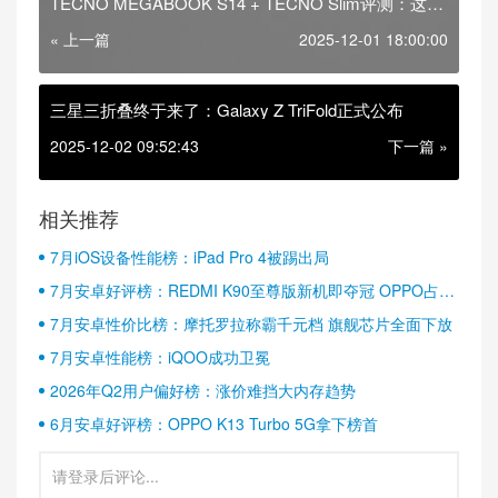
TECNO MEGABOOK S14 + TECNO Slim评测：这也
许是移动办公的终极答案
« 上一篇
2025-12-01 18:00:00
三星三折叠终于来了：Galaxy Z TriFold正式公布
2025-12-02 09:52:43
下一篇 »
相关推荐
7月iOS设备性能榜：iPad Pro 4被踢出局
7月安卓好评榜：REDMI K90至尊版新机即夺冠 OPPO占据
半壁江山
7月安卓性价比榜：摩托罗拉称霸千元档 旗舰芯片全面下放
7月安卓性能榜：iQOO成功卫冕
2026年Q2用户偏好榜：涨价难挡大内存趋势
6月安卓好评榜：OPPO K13 Turbo 5G拿下榜首