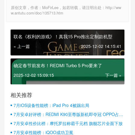
原创文章，作者：MoFirLee，如若转载，请注明出处：http://ww
w.antutu.com/doc/135713.htm
联名《权利的游戏》！真我15 Pro推出定制款机型
« 上一篇
2025-12-02 14:15:41
确定春节前发布！REDMI Turbo 5 Pro要来了
2025-12-02 15:09:15
下一篇 »
相关推荐
7月iOS设备性能榜：iPad Pro 4被踢出局
7月安卓好评榜：REDMI K90至尊版新机即夺冠 OPPO占据
半壁江山
7月安卓性价比榜：摩托罗拉称霸千元档 旗舰芯片全面下放
7月安卓性能榜：iQOO成功卫冕