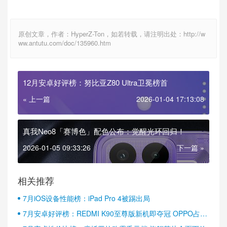
原创文章，作者：HyperZ-Ton，如若转载，请注明出处：http://w
ww.antutu.com/doc/135960.htm
12月安卓好评榜：努比亚Z80 Ultra卫冕榜首
« 上一篇
2026-01-04 17:13:08
真我Neo8「赛博色」配色公布：觉醒光环回归！
2026-01-05 09:33:26
下一篇 »
相关推荐
7月iOS设备性能榜：iPad Pro 4被踢出局
7月安卓好评榜：REDMI K90至尊版新机即夺冠 OPPO占据
半壁江山