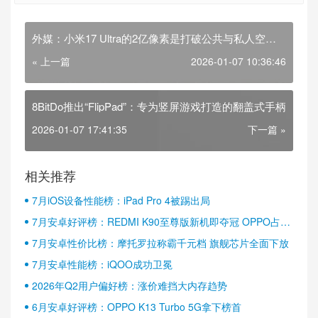
外媒：小米17 Ultra的2亿像素是打破公共与私人空间
界限的工具！
« 上一篇
2026-01-07 10:36:46
8BitDo推出“FlipPad”：专为竖屏游戏打造的翻盖式手柄
2026-01-07 17:41:35
下一篇 »
相关推荐
7月iOS设备性能榜：iPad Pro 4被踢出局
7月安卓好评榜：REDMI K90至尊版新机即夺冠 OPPO占据
半壁江山
7月安卓性价比榜：摩托罗拉称霸千元档 旗舰芯片全面下放
7月安卓性能榜：iQOO成功卫冕
2026年Q2用户偏好榜：涨价难挡大内存趋势
6月安卓好评榜：OPPO K13 Turbo 5G拿下榜首