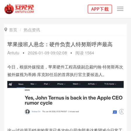
Toggl
navig
首页
热点资讯

苹果接班人悬念：硬件负责人特努斯呼声最高
Antutu
•
2026-01-09 09:02:08
•
阅读
1564
今日，根据外媒报道，苹果硬件工程高级副总裁约翰·特努斯再次
被外媒视为蒂姆·库克卸任后的首席执行官主要候选人。
这一讨论源于65岁的库克已多次向公司内部表达希望减少日常工