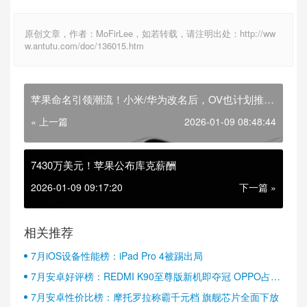
原创文章，作者：MoFirLee，如若转载，请注明出处：http://ww
w.antutu.com/doc/136015.htm
苹果命名引领潮流！小米/华为改名后，OV也计划推出
Pro Max机型
« 上一篇
2026-01-09 08:48:44
7430万美元！苹果公布库克薪酬
2026-01-09 09:17:20
下一篇 »
相关推荐
7月iOS设备性能榜：iPad Pro 4被踢出局
7月安卓好评榜：REDMI K90至尊版新机即夺冠 OPPO占据
半壁江山
7月安卓性价比榜：摩托罗拉称霸千元档 旗舰芯片全面下放