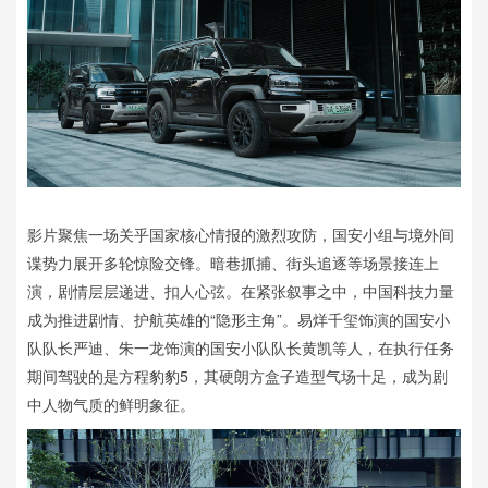
影片聚焦一场关乎国家核心情报的激烈攻防，国安小组与境外间
谍势力展开多轮惊险交锋。暗巷抓捕、街头追逐等场景接连上
演，剧情层层递进、扣人心弦。在紧张叙事之中，中国科技力量
成为推进剧情、护航英雄的“隐形主角”。易烊千玺饰演的国安小
队队长严迪、朱一龙饰演的国安小队队长黄凯等人，在执行任务
期间驾驶的是方程豹豹5，其硬朗方盒子造型气场十足，成为剧
中人物气质的鲜明象征。