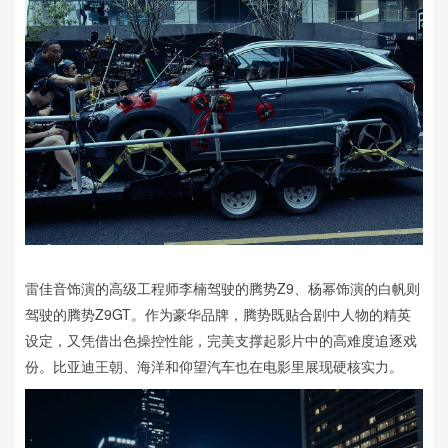
雷佳音饰演的高级工程师李楠驾驶的腾势Z9、杨幂饰演的白帆则
驾驶的腾势Z9GT。作为豪华品牌，腾势既贴合剧中人物的精英
设定，又凭借出色操控性能，完美支撑起影片中的高难度追逐戏
份。比亚迪王朝、海洋和仰望汽车也在电影里展现硬核实力。