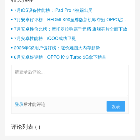
7月iOS设备性能榜：iPad Pro 4被踢出局
7月安卓好评榜：REDMI K90至尊版新机即夺冠 OPPO占据
半壁江山
7月安卓性价比榜：摩托罗拉称霸千元档 旗舰芯片全面下放
7月安卓性能榜：iQOO成功卫冕
2026年Q2用户偏好榜：涨价难挡大内存趋势
6月安卓好评榜：OPPO K13 Turbo 5G拿下榜首
登录
后才能评论
发表
评论列表 (
)