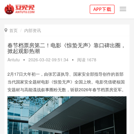
Toggl
navig
首页
内部资讯

春节档票房第二！电影《惊蛰无声》靠口碑出圈，
掀起观影热潮
Antutu
•
2026-03-02 09:51:34
•
阅读
1678
2月17日大年初一，由张艺谋执导、国家安全部指导创作的首部
当代国家安全题材电影《惊蛰无声》全国上映。电影凭借硬核国
安题材与高能谍战叙事圈粉无数，斩获2026年春节档票房亚军。