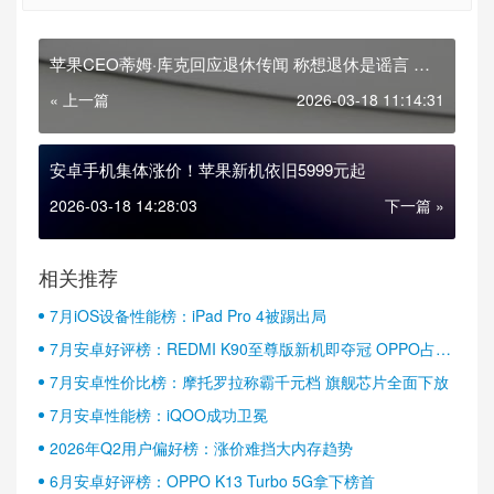
苹果CEO蒂姆·库克回应退休传闻 称想退休是谣言 无
法想象没有苹果的生活
« 上一篇
2026-03-18 11:14:31
安卓手机集体涨价！苹果新机依旧5999元起
2026-03-18 14:28:03
下一篇 »
相关推荐
7月iOS设备性能榜：iPad Pro 4被踢出局
7月安卓好评榜：REDMI K90至尊版新机即夺冠 OPPO占据
半壁江山
7月安卓性价比榜：摩托罗拉称霸千元档 旗舰芯片全面下放
7月安卓性能榜：iQOO成功卫冕
2026年Q2用户偏好榜：涨价难挡大内存趋势
6月安卓好评榜：OPPO K13 Turbo 5G拿下榜首