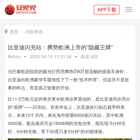
Toggl
navig
首页
内部资讯

比亚迪闪充站：腾势欧洲上市的“隐藏王牌”
Antutu
•
2026-04-14 11:21:24
•
阅读
922
当巴黎歌剧院前的聚光灯照亮腾势Z9GT那流畅的猎装车身时，
比亚迪向欧洲豪华车腹地投下了一枚“技术炸弹”。但这并不是故
事的终点，而是真正较量的开始。
比11.5万欧元起的售价更令欧洲业界震动的，是比亚迪同步亮出
的“底牌”——闪充站。在发布会上，比亚迪执行副总裁李柯表
示，未来12个月内，将在海外部署6000座闪充站，其中欧洲
3000座。配合最高可达1500kW的充电功率，能实现“5分钟充
好，9分钟充饱，零下30度只多3分钟”的补能体验。