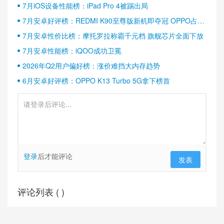
7月iOS设备性能榜：iPad Pro 4被踢出局
7月安卓好评榜：REDMI K90至尊版新机即夺冠 OPPO占据
半壁江山
7月安卓性价比榜：摩托罗拉称霸千元档 旗舰芯片全面下放
7月安卓性能榜：iQOO成功卫冕
2026年Q2用户偏好榜：涨价难挡大内存趋势
6月安卓好评榜：OPPO K13 Turbo 5G拿下榜首
登录
后才能评论
发表
评论列表 (
)