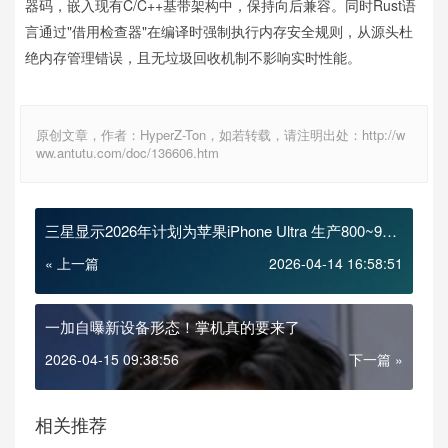
器码，嵌入现有C/C++基带架构中，保持向后兼容。同时Rust语
言通过"借用检查器"在编译时强制执行内存安全规则，从源头杜
绝内存管理错误，且无垃圾回收机制不影响实时性能。
原创文章，作者：HyperZ-Ton，如若转载，请注明出处：http://w
ww.antutu.com/doc/136606.htm
三星显示2026年计划为苹果iPhone Ultra 生产800~900
万块内屏面板
« 上一篇
2026-04-14 16:58:51
一加自曝新设备形态！掌机真的要来了
2026-04-15 09:38:56
下一篇 »
相关推荐