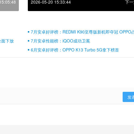
15:05:48
2026-05-20 15:33:44
下一
7月安卓好评榜：REDMI K90至尊版新机即夺冠 OPPO
壁江山
全面下放
7月安卓性能榜：iQOO成功卫冕
6月安卓好评榜：OPPO K13 Turbo 5G拿下榜首
发