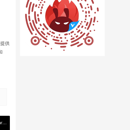
版提供
和
rk