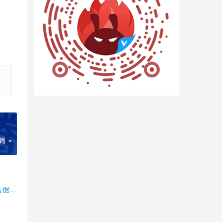
篇 »
占据半