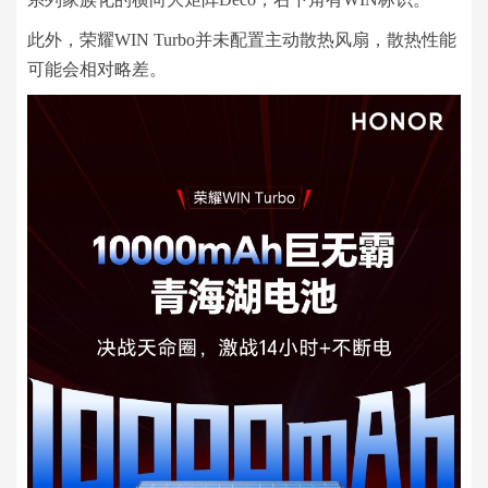
此外，荣耀WIN Turbo并未配置主动散热风扇，散热性能
可能会相对略差。