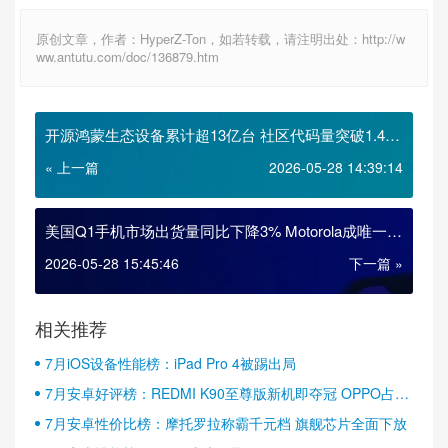
原创文章，作者：HyperZ-Ton，如若转载，请注明出处：http://w
ww.antutu.com/doc/136879.htm
开源鸿蒙生态设备累计超13亿台 社区代码量突破1.4亿
行
« 上一篇
2026-05-28 14:39:14
美国Q1手机市场出货量同比下降3% Motorola成唯一增
长品牌
2026-05-28 15:45:46
下一篇 »
相关推荐
7月iOS设备性能榜：iPad Pro 4被踢出局
7月安卓好评榜：REDMI K90至尊版新机即夺冠 OPPO占据
半壁江山
7月安卓性价比榜：摩托罗拉称霸千元档 旗舰芯片全面下放