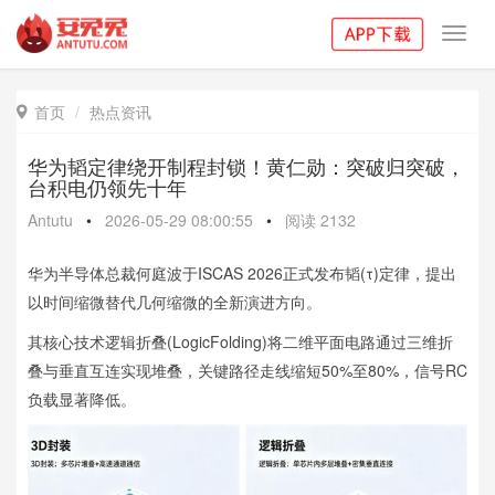
Toggl
navig
首页
热点资讯

华为韬定律绕开制程封锁！黄仁勋：突破归突破，
台积电仍领先十年
Antutu
•
2026-05-29 08:00:55
•
阅读
2132
华为半导体总裁何庭波于ISCAS 2026正式发布韬(τ)定律，提出
以时间缩微替代几何缩微的全新演进方向。
其核心技术逻辑折叠(LogicFolding)将二维平面电路通过三维折
叠与垂直互连实现堆叠，关键路径走线缩短50%至80%，信号RC
负载显著降低。