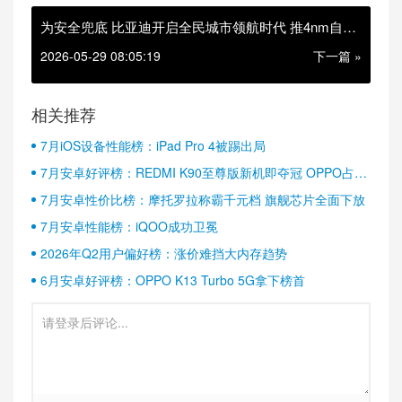
为安全兜底 比亚迪开启全民城市领航时代 推4nm自研
智驾芯片
2026-05-29 08:05:19
下一篇 »
相关推荐
7月iOS设备性能榜：iPad Pro 4被踢出局
7月安卓好评榜：REDMI K90至尊版新机即夺冠 OPPO占据
半壁江山
7月安卓性价比榜：摩托罗拉称霸千元档 旗舰芯片全面下放
7月安卓性能榜：iQOO成功卫冕
2026年Q2用户偏好榜：涨价难挡大内存趋势
6月安卓好评榜：OPPO K13 Turbo 5G拿下榜首