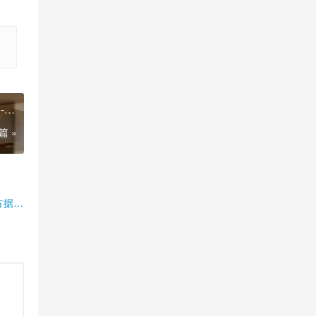
篇 »
占据半