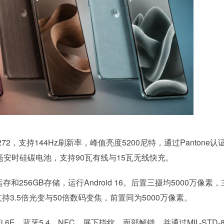
272，支持144Hz刷新率，峰值亮度5200尼特，通过Pantone认
500毫安时硅碳电池，支持90瓦有线与15瓦无线快充。
B运存和256GB存储，运行Android 16。后置三摄均5000万像素
支持3.5倍光变与50倍数码变焦，前置同为5000万像素。
i 6E、蓝牙5.4、NFC、屏下指纹、面部解锁，并通过MIL-STD-8