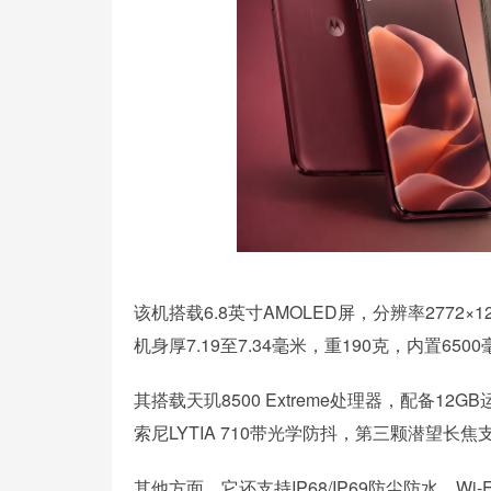
该机搭载6.8英寸AMOLED屏，分辨率2772×1
机身厚7.19至7.34毫米，重190克，内置6
其搭载天玑8500 Extreme处理器，配备12G
索尼LYTIA 710带光学防抖，第三颗潜望长焦
其他方面，它还支持IP68/IP69防尘防水、Wi-F