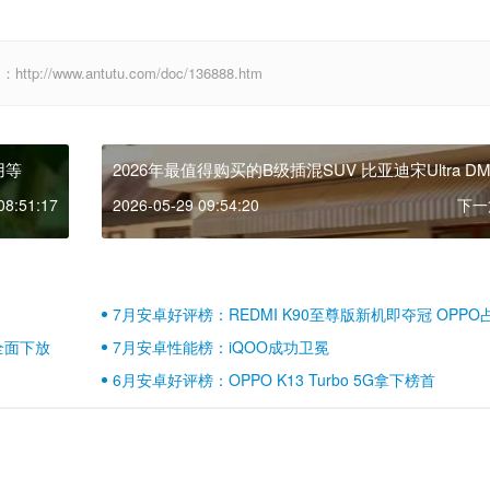
www.antutu.com/doc/136888.htm
用等
2026年最值得购买的B级插混SUV 比亚迪宋Ultra DM-i
上市12.99万元起
08:51:17
2026-05-29 09:54:20
下一
7月安卓好评榜：REDMI K90至尊版新机即夺冠 OPPO
壁江山
全面下放
7月安卓性能榜：iQOO成功卫冕
6月安卓好评榜：OPPO K13 Turbo 5G拿下榜首