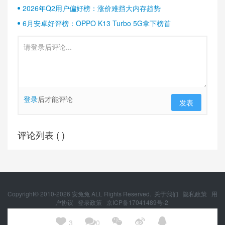
2026年Q2用户偏好榜：涨价难挡大内存趋势
6月安卓好评榜：OPPO K13 Turbo 5G拿下榜首
登录
后才能评论
发表
评论列表 (
)
Copyright© 2010-
2026
安兔兔 ALL Rights Reserved.
关于我们
隐私政策
用
户协议
登录政策
京ICP备17041489号-2
京公网安备 11010502054377号





3
0