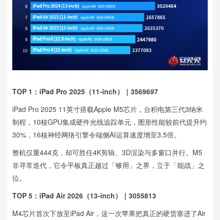
TOP 1：iPad Pro 2025（11-inch）｜3569697
iPad Pro 2025 11英寸搭载Apple M5芯片，台积电第三代3纳米
制程，10核GPU集成硬件光线追踪单元，图形性能较前代提升约
30%，16核神经网络引擎令端侧AI运算速度增至3.5倍。
整机仅重444克，却可胜任4K剪辑、3D渲染与多窗口并行。M5
非寻常迭代，它令平板真正越过「够用」之界，立于「能战」之
位。
TOP 5：iPad Air 2026（13-inch）｜3055813
M4芯片首次下放至iPad Air，这一次苹果把真正的硬货塞进了Air