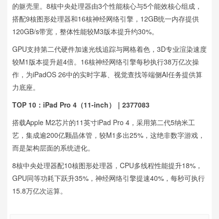
的躯壳里。8核中央处理器由3个性能核心与5个能效核心组成，
搭配9核图形处理器和16核神经网络引擎，12GB统一内存提供
120GB/s带宽，整体性能较M3版本提升约30%。
GPU支持第二代硬件加速光线追踪与网格着色，3D专业渲染速度
较M1版本提升超4倍。16核神经网络引擎每秒执行38万亿次操
作，为iPadOS 26中的实时字幕、视觉查找等端侧AI任务提供算
力底座。
TOP 10：iPad Pro 4（11-inch）｜2377083
搭载Apple M2芯片的11英寸iPad Pro 4，采用第二代5纳米工
艺，集成逾200亿颗晶体管，较M1多出25%，这绝非数字游戏，
而是架构层面的系统进化。
8核中央处理器配10核图形处理器，CPU多线程性能提升18%，
GPU同等功耗下跃升35%，神经网络引擎提速40%，每秒可执行
15.8万亿次运算。