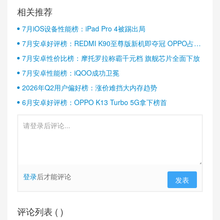
相关推荐
7月iOS设备性能榜：iPad Pro 4被踢出局
7月安卓好评榜：REDMI K90至尊版新机即夺冠 OPPO占据
半壁江山
7月安卓性价比榜：摩托罗拉称霸千元档 旗舰芯片全面下放
7月安卓性能榜：iQOO成功卫冕
2026年Q2用户偏好榜：涨价难挡大内存趋势
6月安卓好评榜：OPPO K13 Turbo 5G拿下榜首
登录
后才能评论
发表
评论列表 (
)