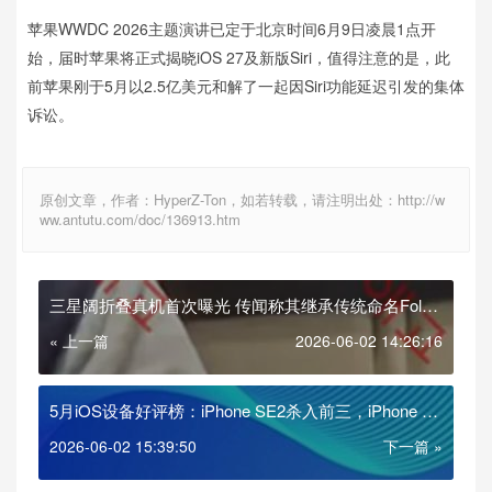
苹果WWDC 2026主题演讲已定于北京时间6月9日凌晨1点开
始，届时苹果将正式揭晓iOS 27及新版Siri，值得注意的是，此
前苹果刚于5月以2.5亿美元和解了一起因Siri功能延迟引发的集体
诉讼。
原创文章，作者：HyperZ-Ton，如若转载，请注明出处：http://w
ww.antutu.com/doc/136913.htm
三星阔折叠真机首次曝光 传闻称其继承传统命名Fold
8 窄长版改名Ultra
« 上一篇
2026-06-02 14:26:16
5月iOS设备好评榜：iPhone SE2杀入前三，iPhone Air
首次入榜！
2026-06-02 15:39:50
下一篇 »