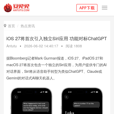
Toggl
navig
首页
热点资讯

iOS 27将首次引入独立Siri应用 功能对标ChatGPT
Antutu
•
2026-06-02 14:40:17
•
阅读
1808
据Bloomberg记者Mark Gurman报道，iOS 27、iPadOS 27和
macOS 27将首次包含一个独立的Siri应用，为用户提供专门的AI
对话界面，Siri将从语音助手转型为类似ChatGPT、Claude或
Gemini的对话式AI聊天机器人。