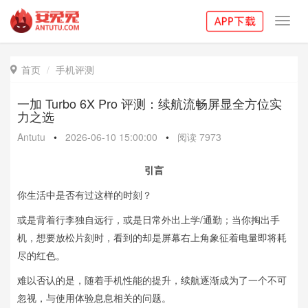
Toggl
navig
首页
手机评测

一加 Turbo 6X Pro 评测：续航流畅屏显全方位实
力之选
Antutu
•
2026-06-10 15:00:00
•
阅读
7973
引言
你生活中是否有过这样的时刻？
或是背着行李独自远行，或是日常外出上学/通勤；当你掏出手
机，想要放松片刻时，看到的却是屏幕右上角象征着电量即将耗
尽的红色。
难以否认的是，随着手机性能的提升，续航逐渐成为了一个不可
忽视，与使用体验息息相关的问题。