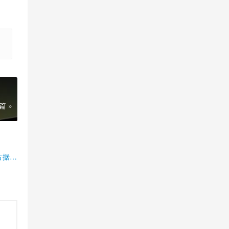
篇 »
占据半