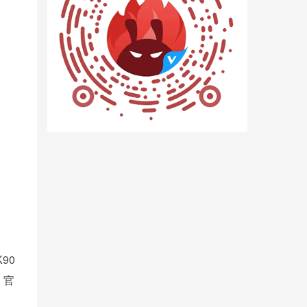
90
，官