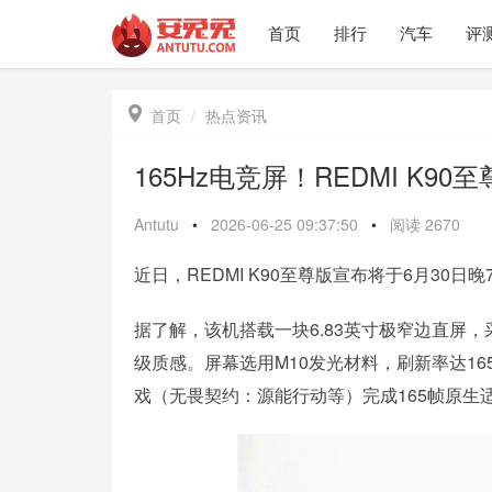
首页
排行
汽车
评

首页
热点资讯
165Hz电竞屏！REDMI K9
Antutu
•
2026-06-25 09:37:50
•
阅读
2670
近日，REDMI K90至尊版宣布将于6月30日
据了解，该机搭载一块6.83英寸极窄边直屏
级质感。屏幕选用M10发光材料，刷新率达165
戏（无畏契约：源能行动等）完成165帧原生