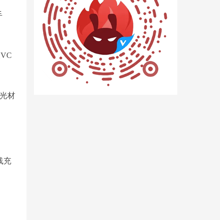
手
VC
发光材
线充