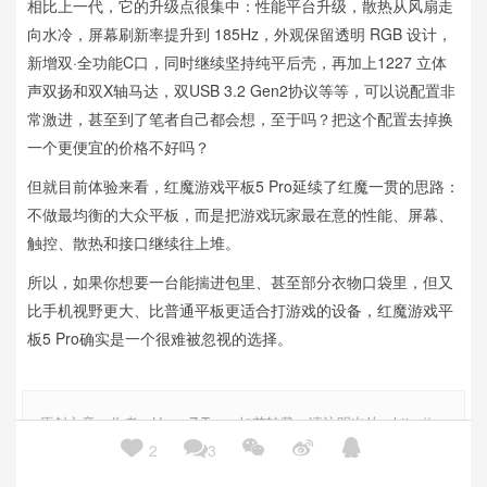
相比上一代，它的升级点很集中：性能平台升级，散热从风扇走
向水冷，屏幕刷新率提升到 185Hz，外观保留透明 RGB 设计，
新增双·全功能C口，同时继续坚持纯平后壳，再加上1227 立体
声双扬和双X轴马达，双USB 3.2 Gen2协议等等，可以说配置非
常激进，甚至到了笔者自己都会想，至于吗？把这个配置去掉换
一个更便宜的价格不好吗？
但就目前体验来看，红魔游戏平板5 Pro延续了红魔一贯的思路：
不做最均衡的大众平板，而是把游戏玩家最在意的性能、屏幕、
触控、散热和接口继续往上堆。
所以，如果你想要一台能揣进包里、甚至部分衣物口袋里，但又
比手机视野更大、比普通平板更适合打游戏的设备，红魔游戏平
板5 Pro确实是一个很难被忽视的选择。
原创文章，作者：HyperZ-Ton，如若转载，请注明出处：http://w
ww.antutu.com/doc/137061.htm





2
3