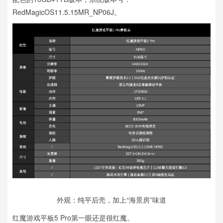
RedMagicOS11.5.15MR_NP06J。
外观：纯平后壳，加上“海景房”味道
红魔游戏平板5 Pro第一眼还是很红魔。