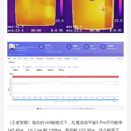
《王者荣耀》项目的145帧模式下，红魔游戏平板5 Pro平均帧率
145.4fps，1% Low 帧 138fps，最低帧 123.9fps，这个帧率下，