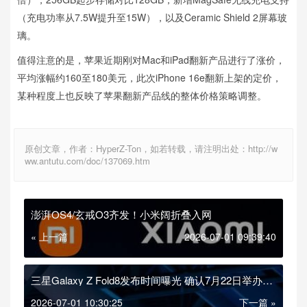
（充电功率从7.5W提升至15W），以及Ceramic Shield 2屏幕玻
璃。
值得注意的是，苹果近期刚对Mac和iPad翻新产品进行了涨价，
平均涨幅约160至180美元，此次iPhone 16e翻新上架的定价，
某种程度上也反映了苹果翻新产品线的整体价格策略调整。
原创文章，作者：HyperZ-Ton，如若转载，请注明出处：http://w
ww.antutu.com/doc/137069.htm
澎湃OS4/玄戒O3齐发！小米阔折叠入网
« 上一篇
2026-07-01 09:39:40
三星Galaxy Z Fold8发布时间曝光 确认7月22日举办
Unpacked活动
2026-07-01 10:30:25
下一篇 »