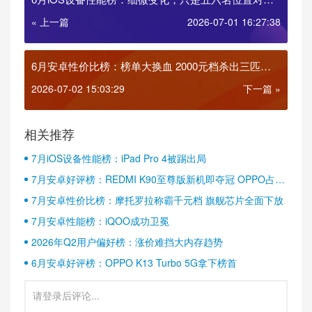
调！
« 上一篇
2026-07-01 16:27:38
6月安卓性价比榜：榜单大换血 2000元档杀出三匹黑
马
2026-07-02 15:03:29
下一篇 »
相关推荐
7月iOS设备性能榜：iPad Pro 4被踢出局
7月安卓好评榜：REDMI K90至尊版新机即夺冠 OPPO占据
半壁江山
7月安卓性价比榜：摩托罗拉称霸千元档 旗舰芯片全面下放
7月安卓性能榜：iQOO成功卫冕
2026年Q2用户偏好榜：涨价难挡大内存趋势
6月安卓好评榜：OPPO K13 Turbo 5G拿下榜首