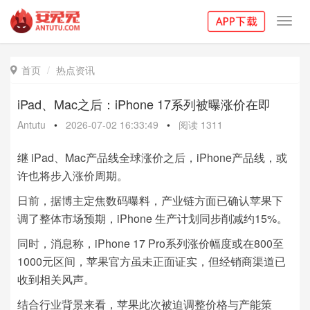
Toggl
navig
首页
热点资讯

iPad、Mac之后：iPhone 17系列被曝涨价在即
Antutu
•
2026-07-02 16:33:49
•
阅读
1311
继 iPad、Mac产品线全球涨价之后，iPhone产品线，或
许也将步入涨价周期。
日前，据博主定焦数码曝料，产业链方面已确认苹果下
调了整体市场预期，iPhone 生产计划同步削减约15%。
同时，消息称，iPhone 17 Pro系列涨价幅度或在800至
1000元区间，苹果官方虽未正面证实，但经销商渠道已
收到相关风声。
结合行业背景来看，苹果此次被迫调整价格与产能策